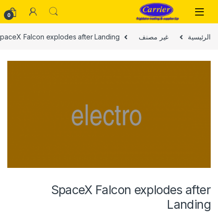
Skip to navigatio
Skip to conten
0
الرئيسية
غير مصنف
paceX Falcon explodes after Landing
SpaceX Falcon explodes after
Landing