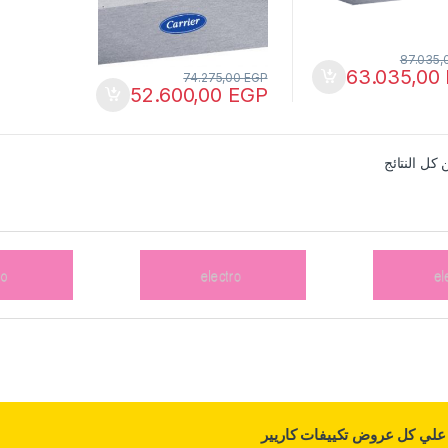
87.035,
63.035,00
74.275,00
EGP
52.600,00
EGP
لي كل عروض تكييفات كاريير