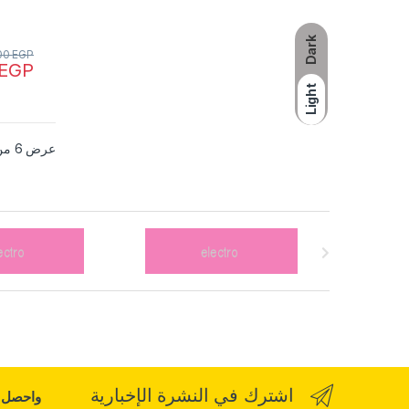
Dark
00
EGP
EGP
Light
عرض ⁦6⁩ من كل النتائج
اشترك في النشرة الإخبارية
واحصل ع