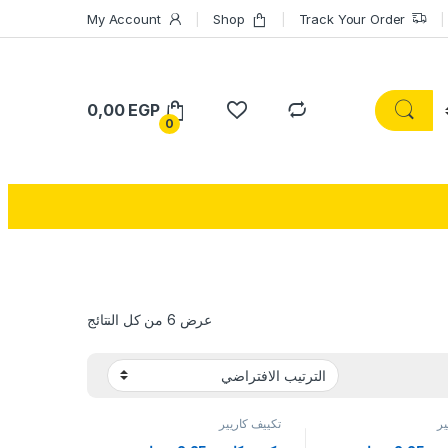
My Account
Shop
Track Your Order
0,00
EGP
0
عرض ⁦6⁩ من كل النتائج
ير
تكييف كاريير