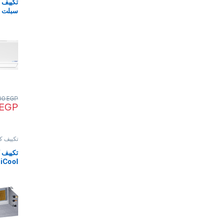
سبلت ب
-708
00
EGP
EGP
تكييف كا
تكييف ك
18A6