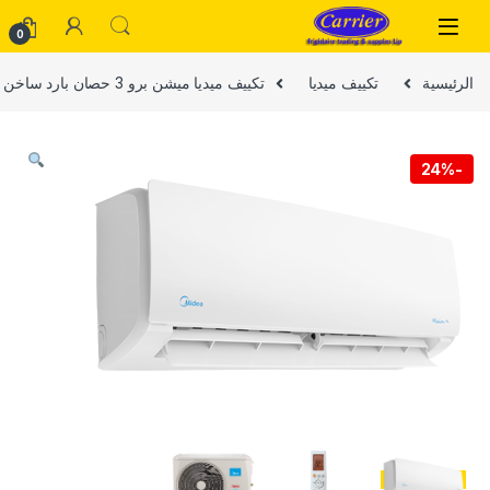
Skip to navigatio
Skip to conten
0
الرئيسية
تكييف ميديا
تكييف ميديا ميشن برو 3 حصان بارد ساخن MSC1T-24HR-N F
24%
-