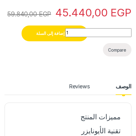
45.440,00
EGP
59.840,00
EGP
تكييف ميديا ميشن برو 3 حصان بارد ساخن MSC1T-24HR-N F quantity
إضافة إلى السلة
Compare
الوصف
Reviews
مميزات المنتج
تقنية الأيونايزر