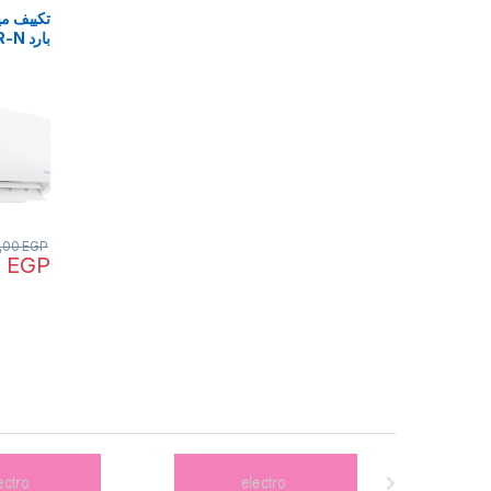
بارد MSC1T-12CR-N
,00
EGP
0
EGP