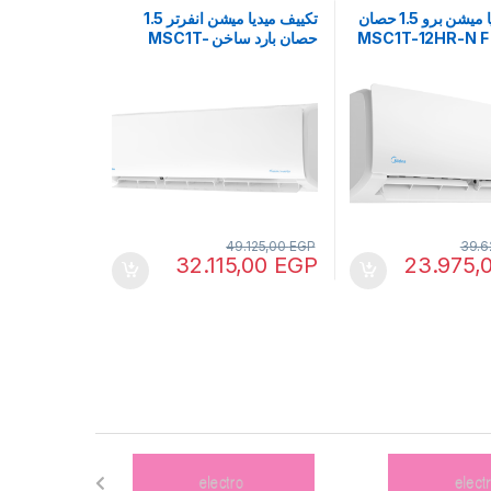
تكييف ميديا ميشن برو 1.5 حصان
تكييف ميديا ميشن انفرتر 1.5
M
حصان بارد ساخن MSC1T-
12HR-DN-F
49.125,00
EGP
39.6
32.115,00
EGP
23.975,