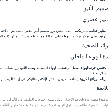
صميم الأنيق
ميم عصري
مظهر جذاب
: يتميز تكييف ميديا ميشن برو بتصميم أنيق يضفي لمسة من الأناقة ع
تركيب مرن
: يمكن تركيبه بسهولة على الحائط مما يجعله مناسبًا للأماكن ذات ا
وائد الصحية
ة الهواء الداخلي
تحسين جودة الهواء
: بفضل مرشحات الهواء المتقدمة وتقنية الأيونايزر، يساهم ال
وأكثر نقاءً.
إزالة الروائح الكريهة
: يساعد الكربون – فلتر الإلكتروستاتيكي في إزالة الروائح وا
لاصة
 ميديا ميشن برو بارد
هو الاختيار الأمثل لتلبية احتياجات التكييف في الأماكن التي ت
نيات المتطورة، والتصميم الأنيق لتوفير تجربة تكييف مريحة وفاخرة طوال العام.