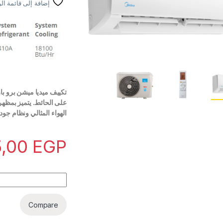
إضافة إلى قائمة ال
تكييف ميديا ميشن برو بارد
على الحائط. يتميز بمظهر
الهواء المثالي ونظام جودة ا
5,00
EGP
تكييف ميديا ميشن برو 2.25 حصان بارد MSC1T-18CR-N quantity
Compare