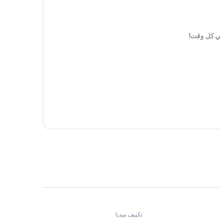
في كل وقت!
تكييف ميديا