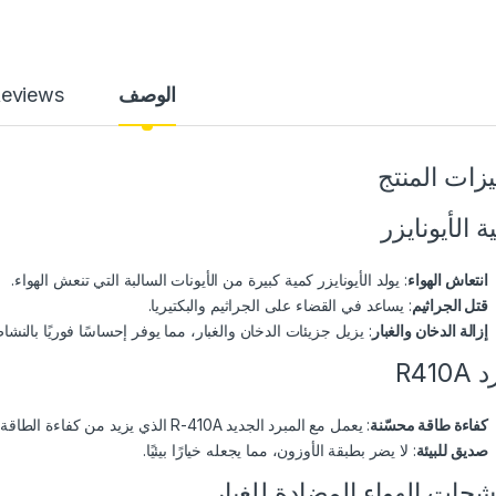
الوصف
eviews
زات المنتج
ة الأيونايزر
انتعاش الهواء
: يولد الأيونايزر كمية كبيرة من الأيونات السالبة التي تنعش الهواء.
قتل الجراثيم
: يساعد في القضاء على الجراثيم والبكتيريا.
إزالة الدخان والغبار
: يزيل جزيئات الدخان والغبار، مما يوفر إحساسًا فوريًا بالنشا
R410
كفاءة طاقة محسّنة
: يعمل مع المبرد الجديد R-410A الذي يزيد من كفاءة الطاقة.
صديق للبيئة
: لا يضر بطبقة الأوزون، مما يجعله خيارًا بيئيًا.
حات الهواء المضادة للغبار