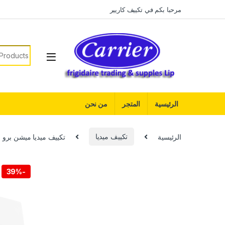
Skip to navigatio
Skip to conten
مرحبا بكم في تكييف كاريير
earch for:
الرئيسية
المتجر
من نحن
الرئيسية
تكييف ميديا
تكييف ميديا ميشن برو 2.25 حصان بارد MSC1T-18CR-N
39%
-