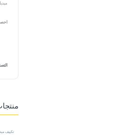
ميديا
احصل 
التص
منتجا
تكييف ميدي