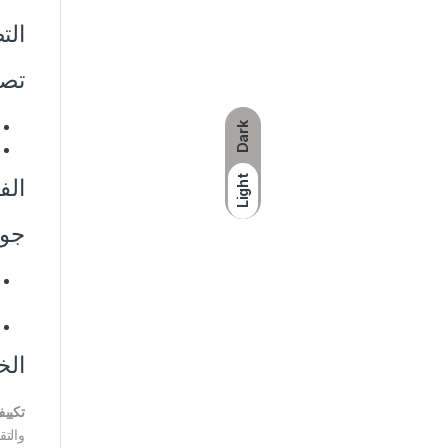
الت
تص
Dark
Light
الف
جود
الخ
تكييف
والتق