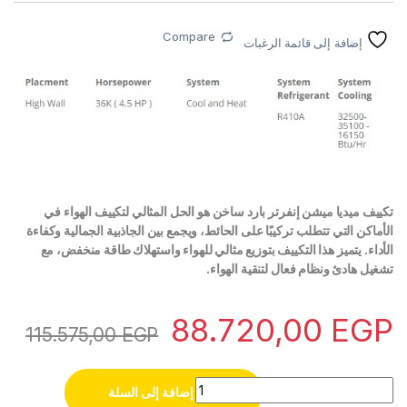
Compare
إضافة إلى قائمة الرغبات
تكييف ميديا ميشن إنفرتر بارد ساخن هو الحل المثالي لتكييف الهواء في
الأماكن التي تتطلب تركيبًا على الحائط، ويجمع بين الجاذبية الجمالية وكفاءة
الأداء. يتميز هذا التكييف بتوزيع مثالي للهواء واستهلاك طاقة منخفض، مع
تشغيل هادئ ونظام فعال لتنقية الهواء.
88.720,00
EGP
115.575,00
EGP
تكييف ميديا ميشن انفرتر 5 حصان بارد ساخن M1SABT-36HRDNF-Q8 quantity
إضافة إلى السلة